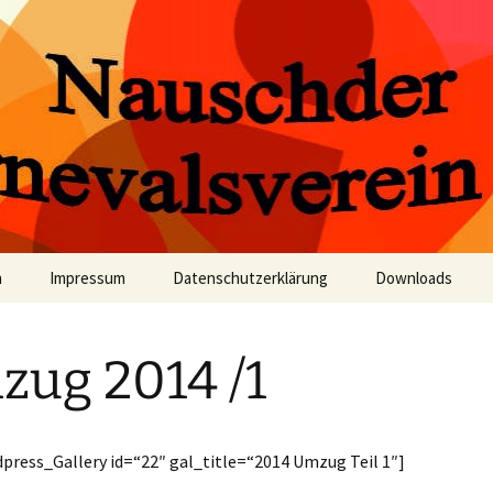
valsverein e.V.
 Karnevalsverei
n
Impressum
Datenschutzerklärung
Downloads
ug 2014 /1
press_Gallery id=“22″ gal_title=“2014 Umzug Teil 1″]