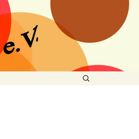
n e.V.
Suchen
nach: