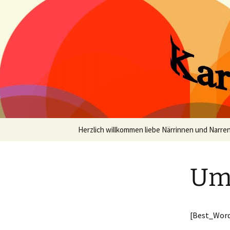
Homepage des Nauschder Karne
Zum
Inhalt
springen
Nauschder
Herzlich willkommen liebe Närrinnen und Narre
Umz
[Best_Word