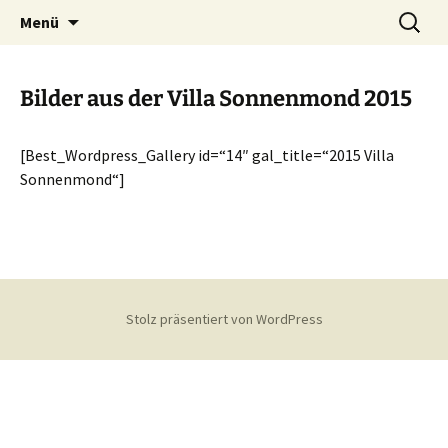
Homepage des Nauschder Karnevalsverein
Zum
Suchen
Nauschder Karnevalsverein
Menü
Inhalt
nach:
e.V.
e.V.
springen
Bilder aus der Villa Sonnenmond 2015
[Best_Wordpress_Gallery id=“14″ gal_title=“2015 Villa
Sonnenmond“]
Stolz präsentiert von WordPress