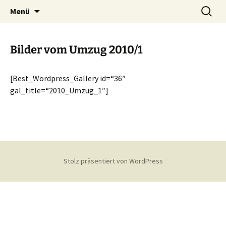
Homepage des Nauschder Karnevalsverein
Zum
Suchen
Nauschder Karnevalsverein
Menü
Inhalt
nach:
e.V.
e.V.
springen
Bilder vom Umzug 2010/1
[Best_Wordpress_Gallery id=“36″
gal_title=“2010_Umzug_1″]
Stolz präsentiert von WordPress