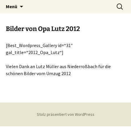
Homepage des Nauschder Karnevalsverein
Zum
Suchen
Nauschder Karnevalsverein
Menü
Inhalt
nach:
e.V.
e.V.
springen
Bilder von Opa Lutz 2012
[Best_Wordpress_Gallery id=“31″
gal_title=“2012_Opa_Lutz“]
Vielen Dank an Lutz Müller aus Niederroßbach für die
schönen Bilder vom Umzug 2012
Stolz präsentiert von WordPress