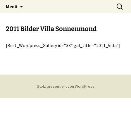
Homepage des Nauschder Karnevalsverein
Zum
Suchen
Nauschder Karnevalsverein
Menü
Inhalt
nach:
e.V.
e.V.
springen
2011 Bilder Villa Sonnenmond
[Best_Wordpress_Gallery id=“33″ gal_title=“2011_Villa“]
Stolz präsentiert von WordPress